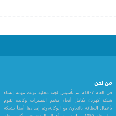
من نحن
في العام 1977م تم تأسيس لجنة محلية تولت مهمة إنشاء
شبكة كهرباء بكامل أنحاء مخيم النصيرات وكانت تقوم
بأعمال النظافة بالتعاون مع الوكالة،وتم إمدادها أيضاً بشبكة
مياه عام 1980م واستمرت أعمال اللجنة حتى أكتوبر عام