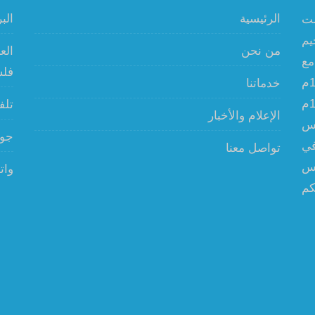
الرئيسية
البريد 
ولت
يم
من نحن
الع
مع
فل
الوكالة،وتم إمدادها أيضاً بشبكة مياه عام 1980م
خدماتنا
واستمرت أعمال اللجنة حتى أكتوبر عام 1987م
تلفون 
الإعلام والأخبار
لس
جوال : 
في
تواصل معنا
لس
وات
كم